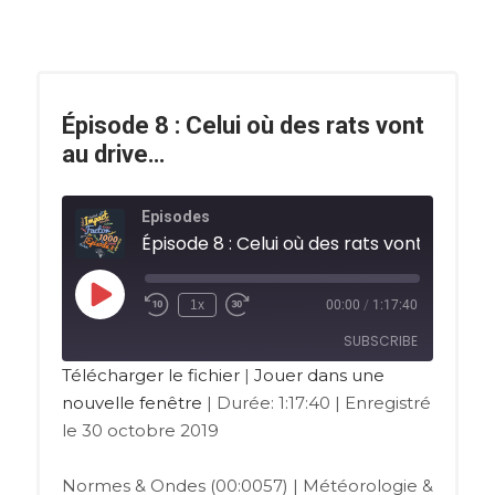
Épisode 8 : Celui où des rats vont
au drive…
Episodes
Épisode 8 : Celui où des rats vont au drive.
1x
00:00
/
1:17:40
SUBSCRIBE
Télécharger le fichier
|
Jouer dans une
nouvelle fenêtre
|
Durée: 1:17:40
|
Enregistré
RSS FEED
le 30 octobre 2019
Normes & Ondes (00:0057) | Météorologie &