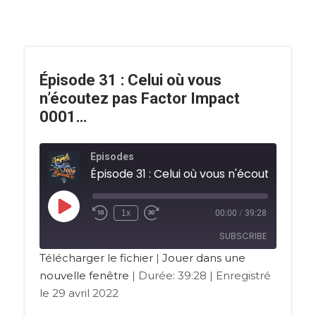
Épisode 31 : Celui où vous
n’écoutez pas Factor Impact
0001…
Episodes
1x
00:00
/
39:28
SUBSCRIBE
Télécharger le fichier
|
Jouer dans une
nouvelle fenêtre
|
Durée: 39:28
|
Enregistré
RSS FEED
le 29 avril 2022