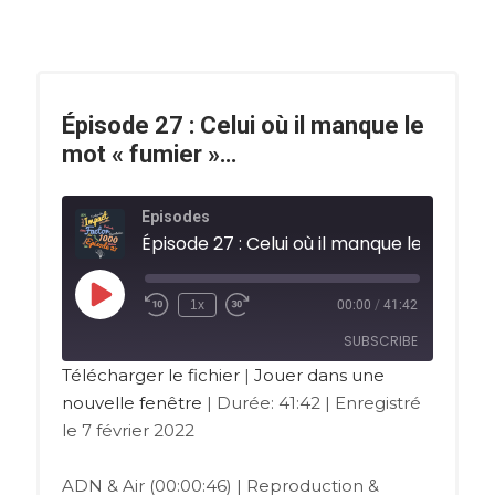
Épisode 27 : Celui où il manque le
mot « fumier »…
Episodes
1x
00:00
/
41:42
SUBSCRIBE
Télécharger le fichier
|
Jouer dans une
nouvelle fenêtre
|
Durée: 41:42
|
Enregistré
RSS FEED
le 7 février 2022
ADN & Air (00:00:46) | Reproduction &