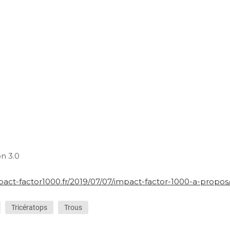
)
n 3.0
pact-factor1000.fr/2019/07/07/impact-factor-1000-a-propos
Tricératops
Trous