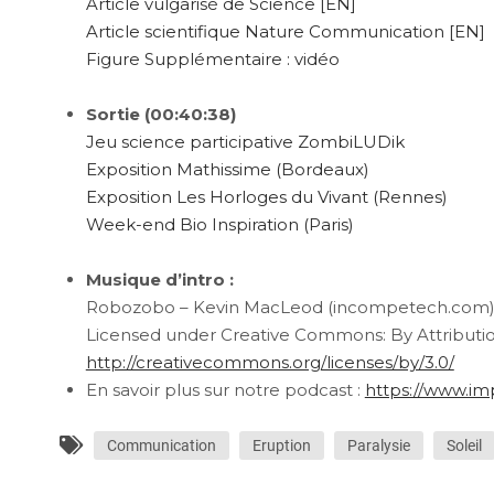
Article vulgarisé de Science [EN]
Article scientifique Nature Communication [EN]
Figure Supplémentaire : vidéo
Sortie (00:40:38)
Jeu science participative ZombiLUDik
Exposition Mathissime (Bordeaux)
Exposition Les Horloges du Vivant (Rennes)
Week-end Bio Inspiration (Paris)
Musique d’intro :
Robozobo – Kevin MacLeod (incompetech.com
Licensed under Creative Commons: By Attributio
http://creativecommons.org/licenses/by/3.0/
En savoir plus sur notre podcast :
https://www.im
Communication
Eruption
Paralysie
Soleil